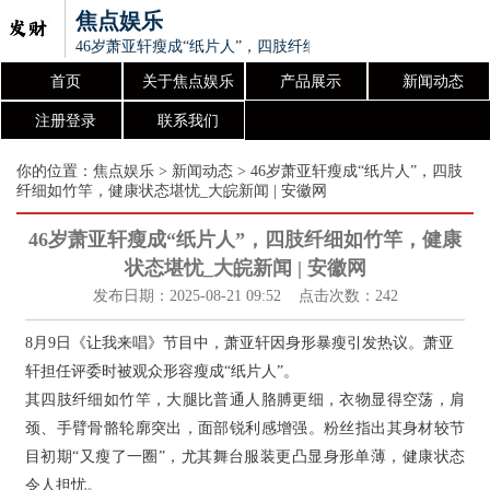
焦点娱乐
46岁萧亚轩瘦成“纸片人”，四肢纤细如竹竿，健康状态堪忧_大
首页
关于焦点娱乐
产品展示
新闻动态
注册登录
联系我们
你的位置：
焦点娱乐
>
新闻动态
> 46岁萧亚轩瘦成“纸片人”，四肢
纤细如竹竿，健康状态堪忧_大皖新闻 | 安徽网
46岁萧亚轩瘦成“纸片人”，四肢纤细如竹竿，健康
状态堪忧_大皖新闻 | 安徽网
发布日期：2025-08-21 09:52 点击次数：242
8月9日《让我来唱》节目中，萧亚轩因身形暴瘦引发热议。萧亚
轩担任评委时被观众形容瘦成“纸片人”。
其四肢纤细如竹竿，大腿比普通人胳膊更细，衣物显得空荡，肩
颈、手臂骨骼轮廓突出，面部锐利感增强。粉丝指出其身材较节
目初期“又瘦了一圈”，尤其舞台服装更凸显身形单薄，健康状态
令人担忧。