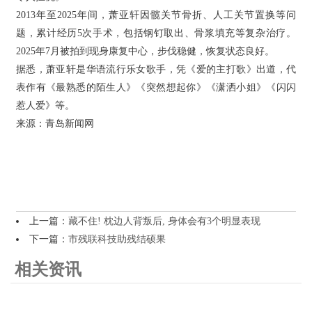
2013年至2025年间，萧亚轩因髋关节骨折、人工关节置换等问
题，累计经历5次手术，包括钢钉取出、骨浆填充等复杂治疗。
2025年7月被拍到现身康复中心，步伐稳健，恢复状态良好。
据悉，萧亚轩是华语流行乐女歌手，凭《爱的主打歌》出道，代
表作有《最熟悉的陌生人》《突然想起你》《潇洒小姐》《闪闪
惹人爱》等。
来源：青岛新闻网
上一篇：
藏不住! 枕边人背叛后, 身体会有3个明显表现
下一篇：
市残联科技助残结硕果
相关资讯