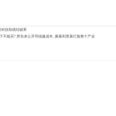
联科技助残结硕果
以下不能买? 胖东来公开羽绒服成本, 撕暴利黑幕打脸整个产业