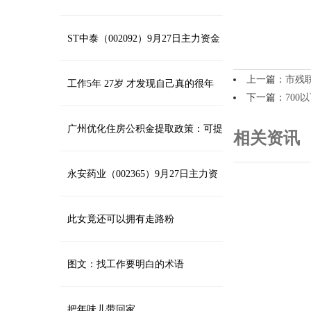
徽网
天才两重天_埃利亚斯都_德布劳内_哥
ST中泰（002092）9月27日主力资金
上一篇：
市残
们儿
净卖出1866.47万元
工作5年 27岁 才发现自己真的很年
下一篇：
700
轻
广州优化住房公积金提取政策：可提
相关资讯
取住房公积金支付购房首付款
永安药业（002365）9月27日主力资
金净买入12.85万元
此女竟还可以拥有走路粉
图文：找工作要明白的术语
把年味儿带回家