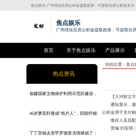
焦点娱乐-广州优化住房公积金提取政策：可提取住房公积金支付
购房首付款
焦点娱乐
广州优化住房公积金提取政策：可提取住
首页
关于焦点娱乐
产品展示
你的位置：
焦点
热点资讯
创建国家文物保护利用示范区建设，
【大河财立方消
通知显示，缴存
公积金用于支付购
青岛老城开启文化遗产保护新征程
46岁萧亚轩瘦成“纸片人”，四肢纤细
缴存人及其配偶
责编:刘安琪 | 审
如竹竿，健康状态堪忧_大皖新闻 | 安
丁丁弃钱去意甲罗德里戈情绪崩了：